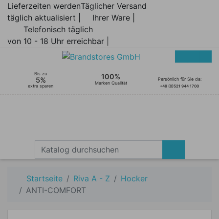
Lieferzeiten werden
Täglicher Versand
täglich aktualisiert |
Ihrer Ware |
Telefonisch täglich
von 10 - 18 Uhr erreichbar |
Bis zu
100%
5%
Persönlich für Sie da:
Marken Qualität
extra sparen
+49 (0)521 944 1700
Startseite
Riva A - Z
Hocker
ANTI-COMFORT