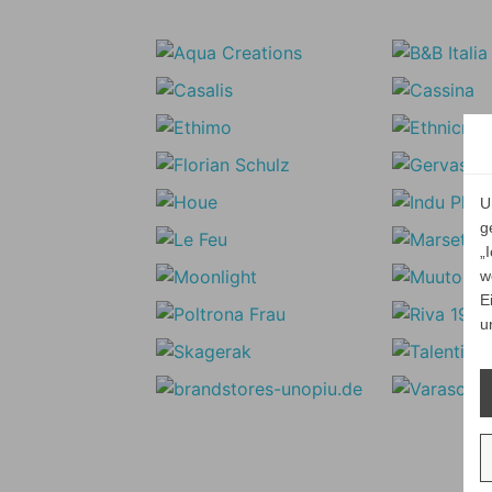
U
g
„
w
E
u