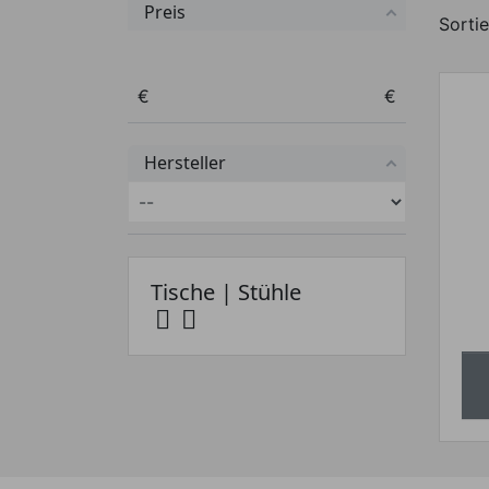
Preis
Sortie
Preis von
Preis bis
€
€
Hersteller
Tische | Stühle

