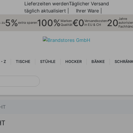
Lieferzeiten werden
Täglicher Versand
täglich aktualisiert |
Ihrer Ware |
Jahre
5%
100%
€0
20
Marken
Versandkosten
s zu
extra sparen
autorisier
Qualität
in EU & CH
Fachhänd
 - Z
TISCHE
STÜHLE
HOCKER
BÄNKE
SCHRÄNK
GHT
HT