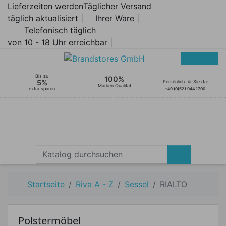
Lieferzeiten werden
Täglicher Versand
täglich aktualisiert |
Ihrer Ware |
Telefonisch täglich
von 10 - 18 Uhr erreichbar |
Bis zu
100%
5%
Persönlich für Sie da:
Marken Qualität
extra sparen
+49 (0)521 944 1700
Startseite
Riva A - Z
Sessel
RIALTO
Polstermöbel