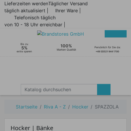
Lieferzeiten werden
Täglicher Versand
täglich aktualisiert |
Ihrer Ware |
Telefonisch täglich
von 10 - 18 Uhr erreichbar |
Bis zu
100%
5%
Persönlich für Sie da:
Marken Qualität
extra sparen
+49 (0)521 944 1700
Startseite
Riva A - Z
Hocker
SPAZZOLA
Hocker | Bänke