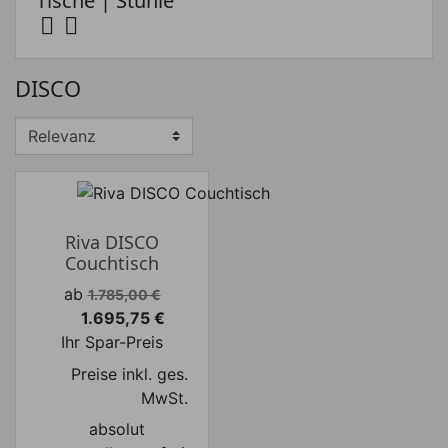
Tische | Stühle


Preis
DISCO
Preis von
Preis bis
€
€
Hersteller
Riva DISCO
Couchtisch
Verkaufspreis
ab
1.785,00 €
1.695,75 €
Preis
Ihr Spar-Preis
Preise inkl. ges.
MwSt.
absolut