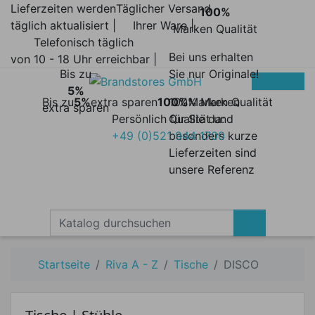
Lieferzeiten werden
Täglicher Versand
100%
täglich aktualisiert |
Ihrer Ware |
Marken Qualität
Telefonisch täglich
Bei uns erhalten
von 10 - 18 Uhr erreichbar |
Bis zu
Sie nur Originale!
5%
Bis zu
5%
extra sparen
100%
100% Marken
Marken Qualität
extra sparen
Persönlich für Sie da:
Qualität und
+49 (0)521 944 1700
besonders kurze
Lieferzeiten sind
unsere Referenz
Startseite
Riva A - Z
Tische
DISCO