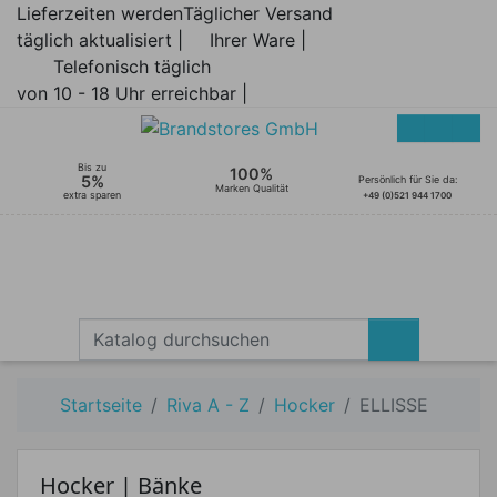
Lieferzeiten werden
Täglicher Versand
täglich aktualisiert |
Ihrer Ware |
Telefonisch täglich
von 10 - 18 Uhr erreichbar |
Bis zu
100%
5%
Persönlich für Sie da:
Marken Qualität
extra sparen
+49 (0)521 944 1700
Startseite
Riva A - Z
Hocker
ELLISSE
Hocker | Bänke