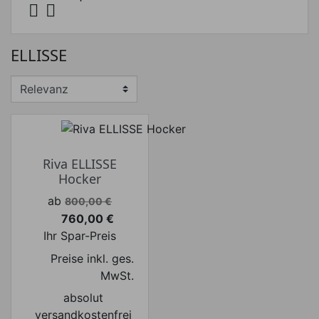


Preis
ELLISSE
Preis von
Preis bis
€
€
Hersteller
Riva ELLISSE
Hocker
Verkaufspreis
ab
800,00 €
760,00 €
Preis
Ihr Spar-Preis
Preise inkl. ges.
MwSt.
absolut
versandkostenfrei