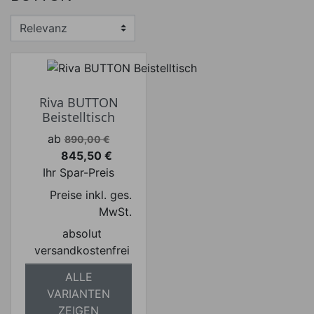
€
€
Hersteller
Riva BUTTON
Beistelltisch
Verkaufspreis
ab
890,00 €
845,50 €
Preis
Ihr Spar-Preis
Preise inkl. ges.
MwSt.
absolut
versandkostenfrei
ALLE
VARIANTEN
ZEIGEN