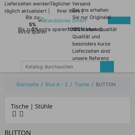
Lieferzeiten werden
Täglicher Versand
Bei uns erhalten
täglich aktualisiert |
Ihrer Ware |
Bis zu
Sie nur Originale!
5%
Bis zu
5%
extra sparen
100%
100% Marken
Marken Qualität
extra sparen
Qualität und
besonders kurze
Lieferzeiten sind
unsere Referenz
Startseite
Riva A - Z
Tische
BUTTON
Tische | Stühle


Preis
BUTTON
Preis von
Preis bis