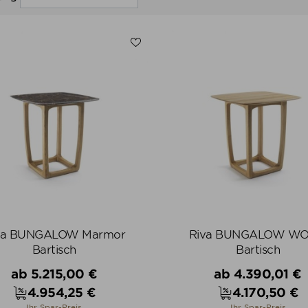
va BUNGALOW Marmor
Riva BUNGALOW W
Bartisch
Bartisch
Verkaufspreis
Verkaufspreis
ab
5.215,00 €
ab
4.390,01 €
4.954,25 €
4.170,50 €
Preis
Preis
Ihr Spar-Preis
Ihr Spar-Preis