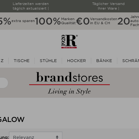
Lieferzeiten werden
Täglicher Versand
täglich aktualisiert |
Ihrer Ware |
Jahr
5%
100%
€0
20
Marken
Versandkosten
extra sparen
autor
Qualität
in EU & CH
Fach
 Z
TISCHE
STÜHLE
HOCKER
BÄNKE
SCHRÄN
GALOW
ung: