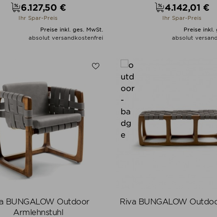
6.127,50 €
4.142,01 €
Preis
Preis
Ihr Spar-Preis
Ihr Spar-Preis
Preise inkl. ges. MwSt.
Preise inkl.
absolut versandkostenfrei
absolut versand
ALLE VARIANTEN ZEIGEN
ALLE VARIANTEN ZEIGE
va BUNGALOW Outdoor
Riva BUNGALOW Outdoo
Armlehnstuhl