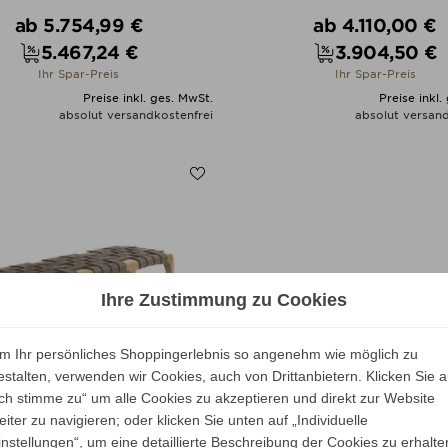
Verkaufspreis
Verkaufspreis
ab
5.754,99 €
ab
4.110,00 €
5.467,24 €
3.904,50 €
Preis
Preis
Ihr Spar-Preis
Ihr Spar-Preis
Preise inkl. ges. MwSt.
Preise inkl.
absolut versandkostenfrei
absolut versand
ALLE VARIANTEN ZEIGEN
ALLE VARIANTEN ZEIGE
Ihre Zustimmung zu Cookies
m Ihr persönliches Shoppingerlebnis so angenehm wie möglich zu
estalten, verwenden wir Cookies, auch von Drittanbietern. Klicken Sie a
Ich stimme zu“ um alle Cookies zu akzeptieren und direkt zur Website
eiter zu navigieren; oder klicken Sie unten auf „Individuelle
instellungen“, um eine detaillierte Beschreibung der Cookies zu erhalte