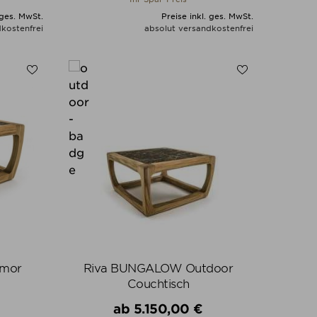
 ges. MwSt.
Preise inkl. ges. MwSt.
kostenfrei
absolut versandkostenfrei
N
ALLE VARIANTEN ZEIGEN
mor
Riva BUNGALOW Outdoor
Couchtisch
Verkaufspreis
ab
5.150,00 €