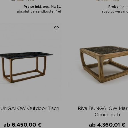
Preise inkl. ges. MwSt.
Preise inkl.
absolut versandkostenfrei
absolut versand
ALLE VARIANTEN ZEIGEN
ALLE VARIANTEN ZEIGE
BUNGALOW Outdoor Tisch
Riva BUNGALOW Mar
Couchtisch
Verkaufspreis
Verkaufspreis
ab
6.450,00 €
ab
4.360,01 €