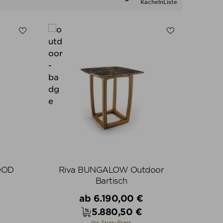
Kacheln
Liste
OOD
Riva BUNGALOW Outdoor
Bartisch
Verkaufspreis
ab
6.190,00 €
5.880,50 €
Preis
Ihr Spar-Preis