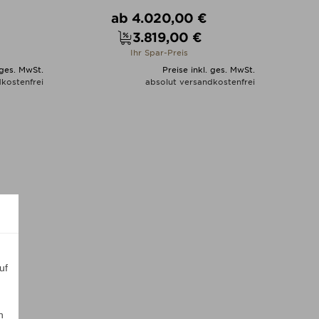
Verkaufspreis
ab
4.020,00 €
3.819,00 €
Preis
Ihr Spar-Preis
 ges. MwSt.
Preise inkl. ges. MwSt.
kostenfrei
absolut versandkostenfrei
N
ALLE VARIANTEN ZEIGEN
uf
n