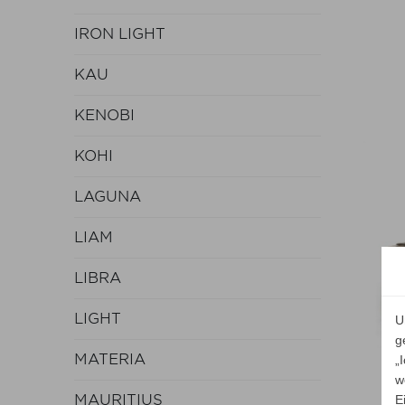
IRON LIGHT
KAU
KENOBI
KOHI
LAGUNA
LIAM
LIBRA
LIGHT
U
g
MATERIA
„
w
MAURITIUS
E