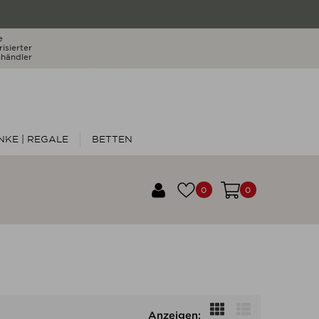
e
isierter
händler
KE | REGALE
BETTEN
0
0
Anzeigen: