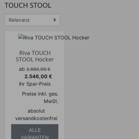
TOUCH STOOL
Preis von
Preis bis
€
€
Hersteller
Riva TOUCH
STOOL Hocker
Verkaufspreis
ab
2.680,00 €
2.546,00 €
Preis
Ihr Spar-Preis
Preise inkl. ges.
MwSt.
absolut
versandkostenfrei
ALLE
VARIANTEN