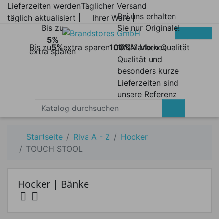
Lieferzeiten werden
Täglicher Versand
Bei uns erhalten
täglich aktualisiert |
Ihrer Ware |
Bis zu
Sie nur Originale!
5%
Bis zu
5%
extra sparen
100%
100% Marken
Marken Qualität
extra sparen
Qualität und
besonders kurze
Lieferzeiten sind
unsere Referenz
Startseite
Riva A - Z
Hocker
TOUCH STOOL
Hocker | Bänke


Preis