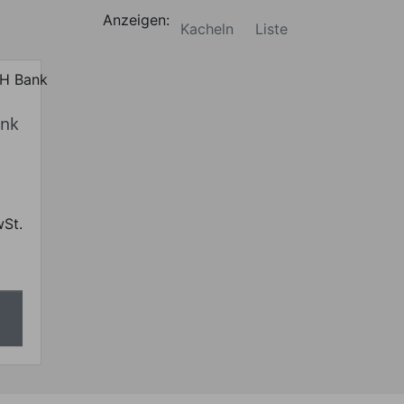
Anzeigen:
Kacheln
Liste
ank
wSt.