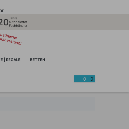
ar |
Jahre
20
autorisierter
Fachhändler
ersönliche
uktberatung!
E | REGALE
BETTEN
0
0