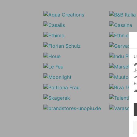
U
g
„
w
E
u