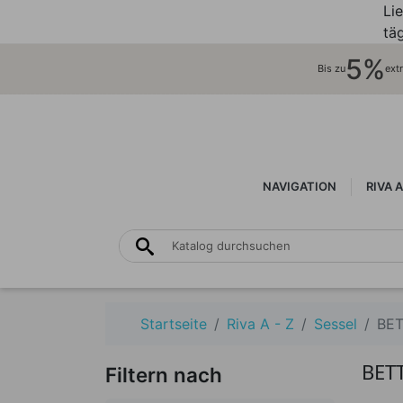
Li
täg
5%
Bis zu
ext
NAVIGATION
RIVA A
Startseite
Riva A - Z
Sessel
BE
BET
Filtern nach