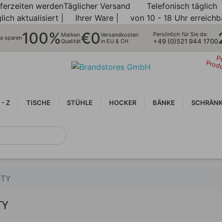
eferzeiten werden
Täglicher Versand
Telefonisch täglich
lich aktualisiert |
Ihrer Ware |
von 10 - 18 Uhr erreichb
100%
€0
Persönlich für Sie da:
Marken
Versandkosten
ra sparen
+49 (0)521 944 1700
Qualität
in EU & CH
P
Prod
 - Z
TISCHE
STÜHLE
HOCKER
BÄNKE
SCHRÄNK
TTY
TY