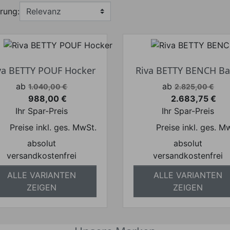
rung:
va BETTY POUF Hocker
Riva BETTY BENCH B
Verkaufspreis
Verkaufspreis
ab
ab
1.040,00 €
2.825,00 €
988,00 €
2.683,75 €
Preis
Preis
Ihr Spar-Preis
Ihr Spar-Preis
Preise inkl. ges. MwSt.
Preise inkl. ges. M
absolut
absolut
versandkostenfrei
versandkostenfrei
ALLE VARIANTEN
ALLE VARIANTEN
ZEIGEN
ZEIGEN