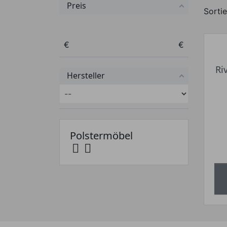
Preis
Sortie
Preis von
Preis bis
€
€
Ri
Hersteller
Polstermöbel

