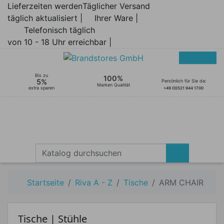
Lieferzeiten werden
Täglicher Versand
täglich aktualisiert |
Ihrer Ware |
Telefonisch täglich
von 10 - 18 Uhr erreichbar |
Bis zu
100%
5%
Persönlich für Sie da:
Marken Qualität
extra sparen
+49 (0)521 944 1700
Startseite
Riva A - Z
Tische
ARM CHAIR
Tische | Stühle