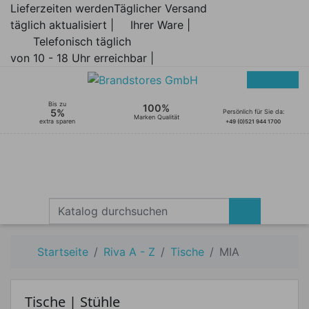
Lieferzeiten werden
Täglicher Versand
täglich aktualisiert |
Ihrer Ware |
Telefonisch täglich
von 10 - 18 Uhr erreichbar |
Bis zu
100%
5%
Persönlich für Sie da:
Marken Qualität
extra sparen
+49 (0)521 944 1700
Startseite
Riva A - Z
Tische
MIA
Tische | Stühle