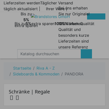
Lieferzeiten werden
Täglicher Versand
Bei uns erhalten
täglich aktualisiert |
Ihrer Ware |
Bis zu
Sie nur Originale!
5%
Bis zu
5%
extra sparen
100%
100% Marken
Marken Qualität
extra sparen
Qualität und
besonders kurze
Lieferzeiten sind
unsere Referenz
Startseite
Riva A - Z
Sideboards & Kommoden
PANDORA
Schränke | Regale


Preis