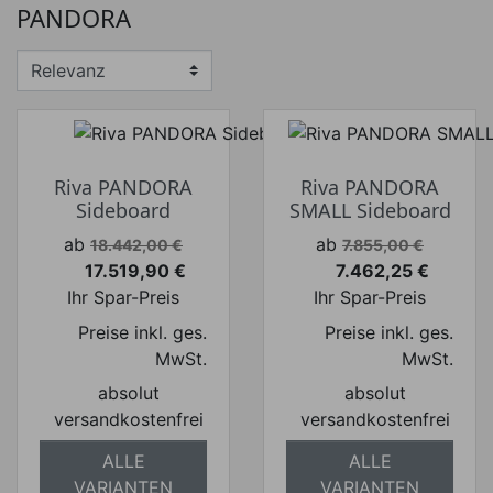
PANDORA
Preis von
Preis bis
€
€
Hersteller
Riva PANDORA
Riva PANDORA
Sideboard
SMALL Sideboard
Verkaufspreis
Verkaufspreis
ab
ab
18.442,00 €
7.855,00 €
17.519,90 €
7.462,25 €
Preis
Preis
Ihr Spar-Preis
Ihr Spar-Preis
Preise inkl. ges.
Preise inkl. ges.
MwSt.
MwSt.
absolut
absolut
versandkostenfrei
versandkostenfrei
ALLE
ALLE
VARIANTEN
VARIANTEN