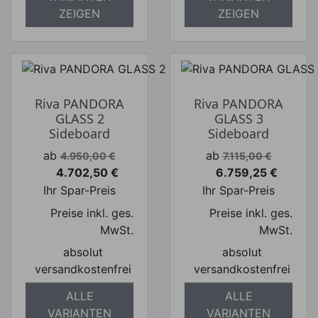
ZEIGEN
ZEIGEN
Riva PANDORA
Riva PANDORA
GLASS 2
GLASS 3
Sideboard
Sideboard
Verkaufspreis
Verkaufspreis
ab
ab
4.950,00 €
7.115,00 €
4.702,50 €
6.759,25 €
Preis
Preis
Ihr Spar-Preis
Ihr Spar-Preis
Preise inkl. ges.
Preise inkl. ges.
MwSt.
MwSt.
absolut
absolut
versandkostenfrei
versandkostenfrei
ALLE
ALLE
VARIANTEN
VARIANTEN