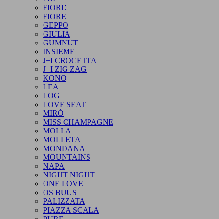
FIORD
FIORE
GEPPO
GIULIA
GUMNUT
INSIEME
J+I CROCETTA
J+I ZIG ZAG
KONO
LEA
LOG
LOVE SEAT
MIRÒ
MISS CHAMPAGNE
MOLLA
MOLLETA
MONDANA
MOUNTAINS
NAPA
NIGHT NIGHT
ONE LOVE
OS BUUS
PALIZZATA
PIAZZA SCALA
PURE