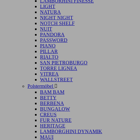
LAMBORHINI FINESSE
LIGHT
NATURA
NIGHT NIGHT
NOTCH SHELF
NUIT
PANDORA
PASSWORD
PIANO
PILLAR
RIALTO
SAN PIETROBURGO
TORRE LIGNEA
VITREA
WALLSTREET
Polstermöbel

BAM BAM
BETTY
BERBENA
BUNGALOW
CREUS
FUR NATURE
HERITAGE
LAMBORGHINI DYNAMIK
MAUI