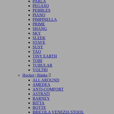
PARLA
PEGASO
PEBBLES
PIANO
PIMPINELLA
PRIME
SHANG
SKY
SLEEK
STAVE
SUSY
TAO
TINY EARTH
TOBI
TUBULAR
VOLTRI
Hocker | Bänke

ALL AROUND
AMEDEA
ANTI-COMFORT
ASTRATI
BARNEY
BITTA
BOTTE
BRICOLA VENEZIA STOOL