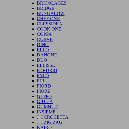
BRICOLAGES
BRIDGE
BUNGALOW
CHEF ONE
CLESSIDRA
COOK ONE
COPPA
CURVE
DINO
ELLO
DANONE
DUO
ELLISSE
ETRURIO
FALÒ
FIJI
FIORD
FIORE
GEPPO
GIULIA
GUMNUT
INSIEME
J+I CROCETTA
J+I ZIG ZAG
KAIRO