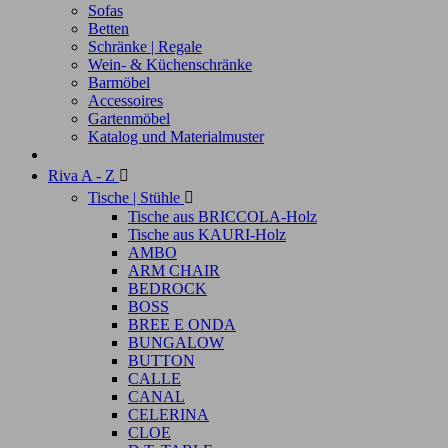
Sofas
Betten
Schränke | Regale
Wein- & Küchenschränke
Barmöbel
Accessoires
Gartenmöbel
Katalog und Materialmuster
Riva A - Z

Tische | Stühle

Tische aus BRICCOLA-Holz
Tische aus KAURI-Holz
AMBO
ARM CHAIR
BEDROCK
BOSS
BREE E ONDA
BUNGALOW
BUTTON
CALLE
CANAL
CELERINA
CLOE