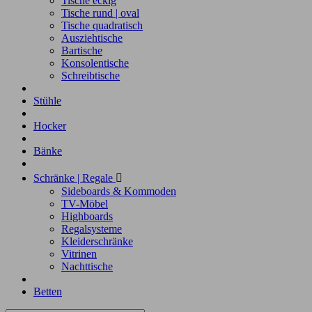
Tische eckig
Tische rund | oval
Tische quadratisch
Ausziehtische
Bartische
Konsolentische
Schreibtische
Stühle
Hocker
Bänke
Schränke | Regale

Sideboards & Kommoden
TV-Möbel
Highboards
Regalsysteme
Kleiderschränke
Vitrinen
Nachttische
Betten