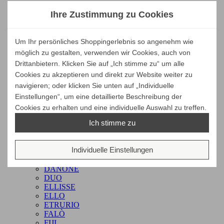
Preis von
€
Preis bis
€
ALL AROUND
Ihre Zustimmung zu Cookies
AMEDEA
ANTI-COMFORT
Hersteller
ASTRATI
Um Ihr persönliches Shoppingerlebnis so angenehm wie
BARNEY
Produkte ansehen
1
BITTA
möglich zu gestalten, verwenden wir Cookies, auch von
BOTTE
Drittanbietern. Klicken Sie auf „Ich stimme zu“ um alle
BRICOLA VENEZIA STOOL
Cookies zu akzeptieren und direkt zur Website weiter zu
BRICOLAGES
navigieren; oder klicken Sie unten auf „Individuelle
BRIDGE
Einstellungen“, um eine detaillierte Beschreibung der
KAIRO
BUNGALOW
Cookies zu erhalten und eine individuelle Auswahl zu treffen.
CHEF ONE
Ich stimme zu
CLESSIDRA
COOK ONE
COPPA
Individuelle Einstellungen
CURVE
DINO
DANONE
DUO
ELLISSE
ELLO
ETRURIO
FALÒ
FIJI