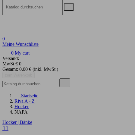
0
Meine Wunschliste
0
My cart
Versand:
MwSt
€ 0
Gesamt:
0,00 €
(inkl. MwSt.)
zum Warenkorb
Startseite
Riva A - Z
Hocker
NAPA
Hocker | Bänke
Alle löschen


Preis