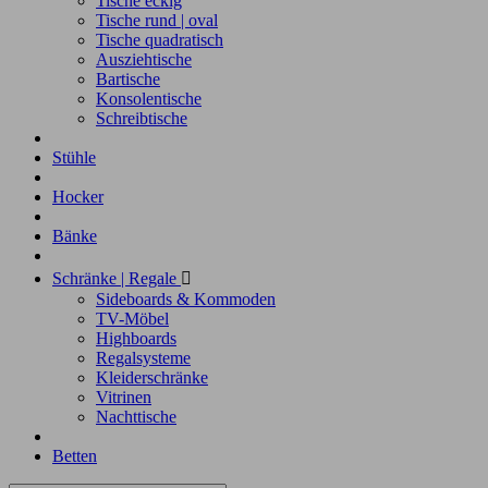
Tische eckig
Tische rund | oval
Tische quadratisch
Ausziehtische
Bartische
Konsolentische
Schreibtische
Stühle
Hocker
Bänke
Schränke | Regale

Sideboards & Kommoden
TV-Möbel
Highboards
Regalsysteme
Kleiderschränke
Vitrinen
Nachttische
Betten