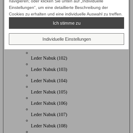
navigieren; oder klicken Sie unten auf „Individuelle
Stoff D2
Einstellungen“, um eine detaillierte Beschreibung der
Leder D3
Cookies zu erhalten und eine individuelle Auswahl zu treffen.
Zur Vorschauansicht auf ein "Bespannung" Bild klicken,
Ich stimme zu
anschließend können Sie Ihre Auswahl bestätigen
Leder Nabuk
Individuelle Einstellungen
Leder Nabuk (101)
Leder Nabuk (102)
Leder Nabuk (103)
Leder Nabuk (104)
Leder Nabuk (105)
Leder Nabuk (106)
Leder Nabuk (107)
Leder Nabuk (108)