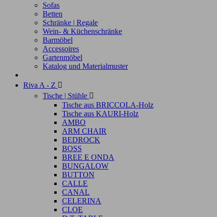
Sofas
Betten
Schränke | Regale
Wein- & Küchenschränke
Barmöbel
Accessoires
Gartenmöbel
Katalog und Materialmuster
Riva A - Z

Tische | Stühle

Tische aus BRICCOLA-Holz
Tische aus KAURI-Holz
AMBO
ARM CHAIR
BEDROCK
BOSS
BREE E ONDA
BUNGALOW
BUTTON
CALLE
CANAL
CELERINA
CLOE