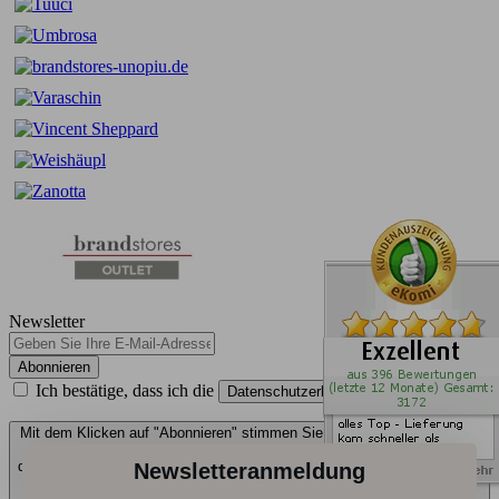
Newsletter
Abonnieren
Ich bestätige, dass ich die
gelesen habe.
Datenschutzerklärung
Mit dem Klicken auf "Abonnieren" stimmen Sie zu, dass wir Ihre Email-
Adresse im Rahmen unserer Datenschutzbestimmungen verarbeiten
dürfen. Ihre angegebene Email-Adresse wird nur für unseren Newsletter-
Newsletteranmeldung
Versand verwendet. In unseren Newslettern informieren wir Sie