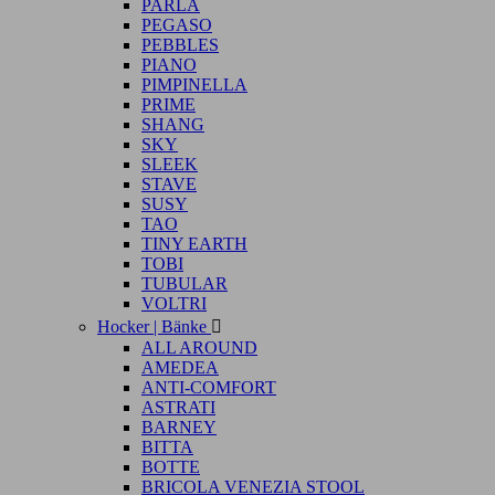
PARLA
PEGASO
PEBBLES
PIANO
PIMPINELLA
PRIME
SHANG
SKY
SLEEK
STAVE
SUSY
TAO
TINY EARTH
TOBI
TUBULAR
VOLTRI
Hocker | Bänke

ALL AROUND
AMEDEA
ANTI-COMFORT
ASTRATI
BARNEY
BITTA
BOTTE
BRICOLA VENEZIA STOOL