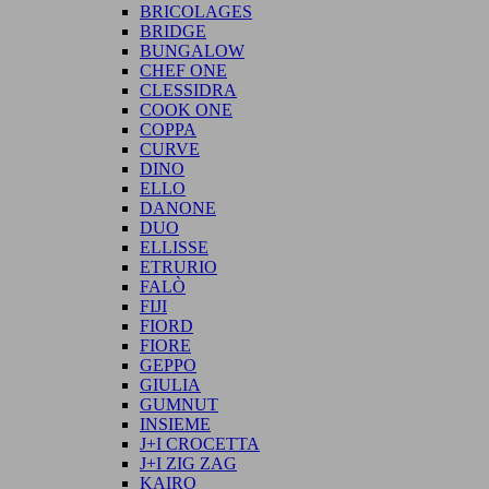
BRICOLAGES
BRIDGE
BUNGALOW
CHEF ONE
CLESSIDRA
COOK ONE
COPPA
CURVE
DINO
ELLO
DANONE
DUO
ELLISSE
ETRURIO
FALÒ
FIJI
FIORD
FIORE
GEPPO
GIULIA
GUMNUT
INSIEME
J+I CROCETTA
J+I ZIG ZAG
KAIRO