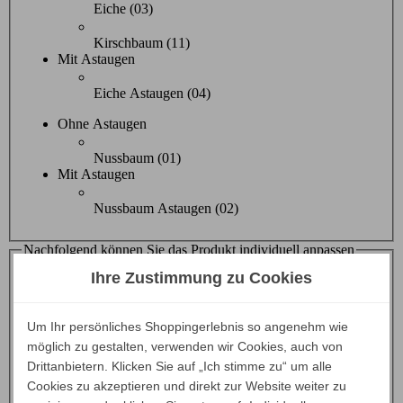
Eiche (03)
Kirschbaum (11)
Mit Astaugen
Eiche Astaugen (04)
Ohne Astaugen
Nussbaum (01)
Mit Astaugen
Nussbaum Astaugen (02)
Nachfolgend können Sie das Produkt individuell anpassen
Bespannung
Ihre Zustimmung zu Cookies
Bespannung - wählen Sie bitte hier
Bespannung
Um Ihr persönliches Shoppingerlebnis so angenehm wie
möglich zu gestalten, verwenden wir Cookies, auch von
Wählen Sie zunächst hier die Kategorie aus
Drittanbietern. Klicken Sie auf „Ich stimme zu“ um alle
Leder D4
Cookies zu akzeptieren und direkt zur Website weiter zu
Stoff D1