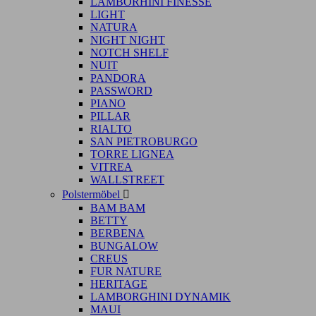
LAMBORHINI FINESSE
LIGHT
NATURA
NIGHT NIGHT
NOTCH SHELF
NUIT
PANDORA
PASSWORD
PIANO
PILLAR
RIALTO
SAN PIETROBURGO
TORRE LIGNEA
VITREA
WALLSTREET
Polstermöbel

BAM BAM
BETTY
BERBENA
BUNGALOW
CREUS
FUR NATURE
HERITAGE
LAMBORGHINI DYNAMIK
MAUI