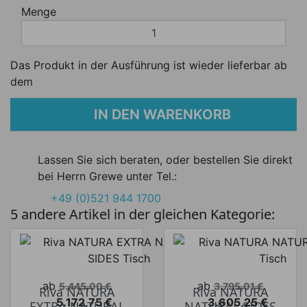
Menge
Das Produkt in der Ausführung ist wieder lieferbar ab
dem
IN DEN WARENKORB
Lassen Sie sich beraten, oder bestellen Sie direkt
bei Herrn Grewe unter Tel.:
+49 (0)521 944 1700
5 andere Artikel in der gleichen Kategorie:
Verkaufspreis
Verkaufspreis
ab
ab
5.445,00 €
3.795,01 €
Riva NATURA
Riva NATURA
5.172,75 €
3.605,25 €
EXTRA NATURAL
NATURAL SIDES