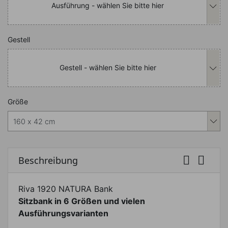
Ausführung - wählen Sie bitte hier
Nachfolgend können Sie das Produkt i
Gestell
Gestell - wählen Sie bitte hier
Nachfolgend können Sie das Produkt i
Größe


Beschreibung
Riva 1920 NATURA Bank
Sitzbank in 6 Größen und vielen
Ausführungsvarianten