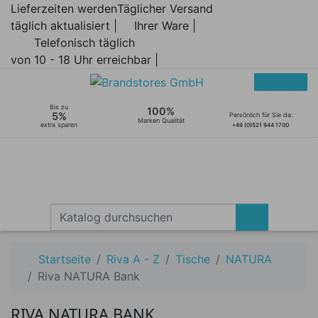
Lieferzeiten werden
Täglicher Versand
täglich aktualisiert |
Ihrer Ware |
Telefonisch täglich
von 10 - 18 Uhr erreichbar |
Bis zu
100%
5%
Persönlich für Sie da:
Marken Qualität
extra sparen
+49 (0)521 944 1700
Startseite
Riva A - Z
Tische
NATURA
Riva NATURA Bank
RIVA NATURA BANK