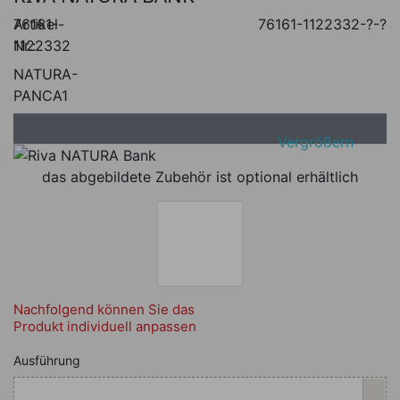
Artikel-
76161-
76161-1122332-?-?
Nr.:
1122332
NATURA-
PANCA1
Vergrößern
das abgebildete Zubehör ist optional erhältlich
Nachfolgend können Sie das
Produkt individuell anpassen
Nachfolgend können Sie das Produkt i
Ausführung