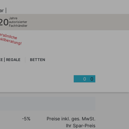
ar |
Jahre
20
autorisierter
Fachhändler
ersönliche
uktberatung!
E | REGALE
BETTEN
0
0
-5%
Preise inkl. ges. MwSt.
Ihr Spar-Preis