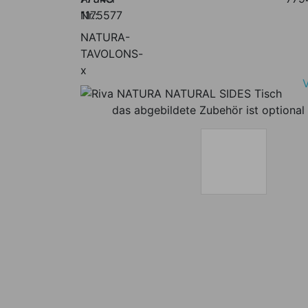
Nr.:
1175577
NATURA-
TAVOLONS-
x
das abgebildete Zubehör ist optional 