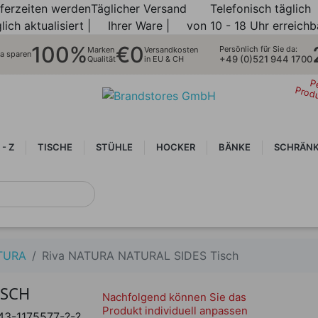
eferzeiten werden
Täglicher Versand
Telefonisch täglich
lich aktualisiert |
Ihrer Ware |
von 10 - 18 Uhr erreichb
100%
€0
Persönlich für Sie da:
Marken
Versandkosten
ra sparen
+49 (0)521 944 1700
Qualität
in EU & CH
P
Prod
 - Z
TISCHE
STÜHLE
HOCKER
BÄNKE
SCHRÄNK
TURA
Riva NATURA NATURAL SIDES Tisch
ISCH
Nachfolgend können Sie das
Produkt individuell anpassen
43-1175577-?-?