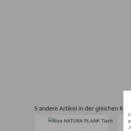
5 andere Artikel in der gleichen Kat
U
g
„