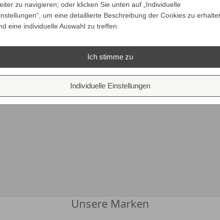
Verkaufspreis
Verkaufspreis
ab
ab
2.500,00 €
2.340,00 €
eiter zu navigieren; oder klicken Sie unten auf „Individuelle
2.375,00 €
2.223,00 €
instellungen“, um eine detaillierte Beschreibung der Cookies zu erhalte
Preis
Preis
Ihr Spar-Preis
Ihr Spar-Preis
nd eine individuelle Auswahl zu treffen.
Riva NATURA 2 Bank
Riva NATURA Bank
Preise inkl. ges. MwSt.
Preise inkl. ges.
ALLE VARIANTEN
ALLE VARIANTEN
bsolut versandkostenfrei
absolut versandkosten
Ich stimme zu
ZEIGEN
ZEIGEN
Individuelle Einstellungen
Unsere Marken