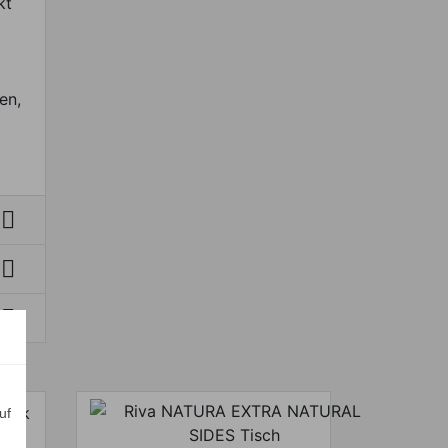
kt
en,



uf