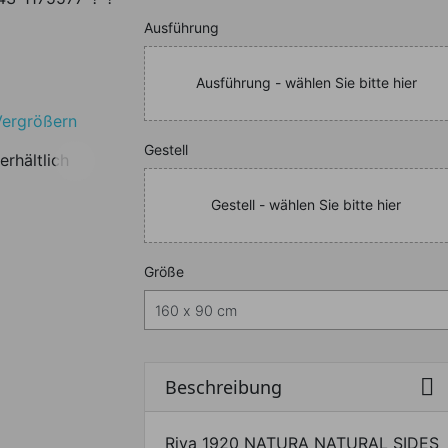
Nachfolgend können Sie da
Ausführung
Ausführung - wählen Sie bitte hier
Vergrößern
Nachfolgend können Sie da
Gestell
erhältlich
Gestell - wählen Sie bitte hier
Nachfolgend können Sie da
Größe

Beschreibung
Riva 1920 NATURA NATURAL SIDES