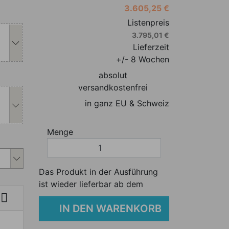
3.605,25 €
s Produkt individuell anpassen
Listenpreis
3.795,01 €
Lieferzeit
+/- 8 Wochen
absolut
s Produkt individuell anpassen
versandkostenfrei
in ganz EU & Schweiz
Menge
s Produkt individuell anpassen
Das Produkt in der Ausführung
ist wieder lieferbar ab dem

IN DEN WARENKORB