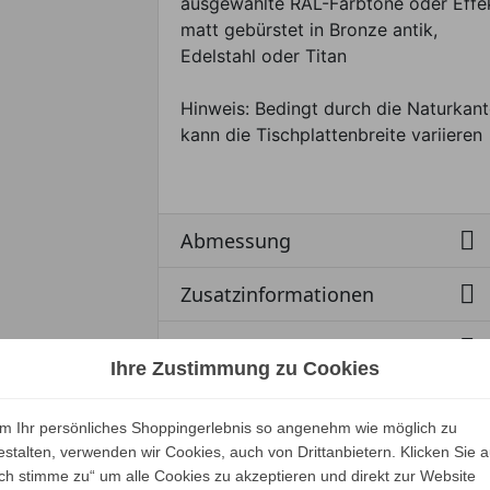
ausgewählte RAL-Farbtöne oder Effe
matt gebürstet in Bronze antik,
Edelstahl oder Titan
Hinweis: Bedingt durch die Naturkant
kann die Tischplattenbreite variieren

Abmessung

Zusatzinformationen

Produktsicherheit
Ihre Zustimmung zu Cookies
egorie:
m Ihr persönliches Shoppingerlebnis so angenehm wie möglich zu
estalten, verwenden wir Cookies, auch von Drittanbietern. Klicken Sie a
Ich stimme zu“ um alle Cookies zu akzeptieren und direkt zur Website