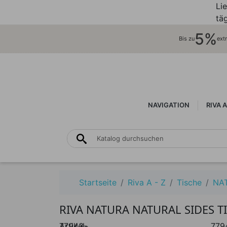
Li
täg
5%
Bis zu
ext
NAVIGATION
RIVA A
Startseite
Riva A - Z
Tische
NA
RIVA NATURA NATURAL SIDES T
Artikel-
77943-
779