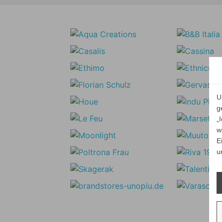
U
g
„
w
E
u