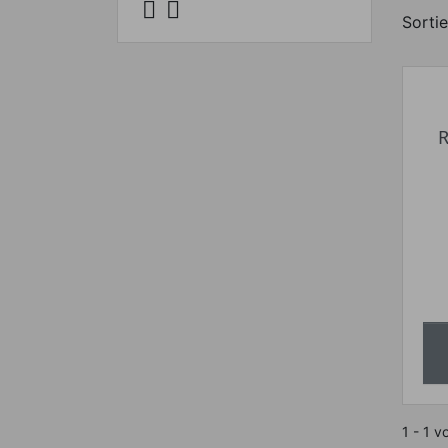


Sortie
R
1 - 1 v