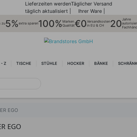
Lieferzeiten werden
Täglicher Versand
täglich aktualisiert |
Ihrer Ware |
Jahre
5%
100%
€0
20
Marken
Versandkosten
s zu
extra sparen
autorisier
Qualität
in EU & CH
Fachhänd
 - Z
TISCHE
STÜHLE
HOCKER
BÄNKE
SCHRÄNK
TER EGO
ER EGO