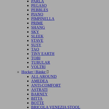
PARLA
PEGASO
PEBBLES
PIANO
PIMPINELLA
PRIME
SHANG
SKY
SLEEK
STAVE
SUSY
TAO
TINY EARTH
TOBI
TUBULAR
VOLTRI
Hocker | Bänke

ALL AROUND
AMEDEA
ANTI-COMFORT
ASTRATI
BARNEY
BITTA
BOTTE
BRICOLA VENEZIA STOOL