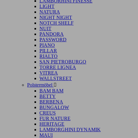
LAMBORHINI FINESSE
LIGHT
NATURA
NIGHT NIGHT
NOTCH SHELF
NUIT
PANDORA
PASSWORD
PIANO
PILLAR
RIALTO
SAN PIETROBURGO
TORRE LIGNEA
VITREA
WALLSTREET
Polstermöbel

BAM BAM
BETTY
BERBENA
BUNGALOW
CREUS
FUR NATURE
HERITAGE
LAMBORGHINI DYNAMIK
MAUI