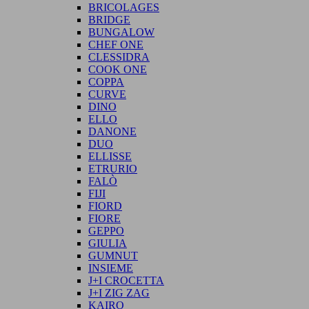
BRICOLAGES
BRIDGE
BUNGALOW
CHEF ONE
CLESSIDRA
COOK ONE
COPPA
CURVE
DINO
ELLO
DANONE
DUO
ELLISSE
ETRURIO
FALÒ
FIJI
FIORD
FIORE
GEPPO
GIULIA
GUMNUT
INSIEME
J+I CROCETTA
J+I ZIG ZAG
KAIRO