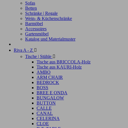
Sofas
Betten
Schränke | Regale
Wein- & Küchenschränke
Barmöbel
Accessoires
Gartenmöbel
Katalog und Materialmuster
Riva A - Z

Tische | Stühle

Tische aus BRICCOLA-Holz
Tische aus KAURI-Holz
AMBO
ARM CHAIR
BEDROCK
BOSS
BREE E ONDA
BUNGALOW
BUTTON
CALLE
CANAL
CELERINA
CLOE