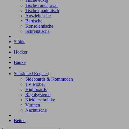
Tische eckig
Tische rund | oval
Tische quadratisch
Ausziehtische
Bartische
Konsolentische
Schreibtische
Stühle
Hocker
Bänke
Schränke | Regale

Sideboards & Kommoden
TV-Möbel
Highboards
Regalsysteme
Kleiderschränke
Vitrinen
Nachttische
Betten