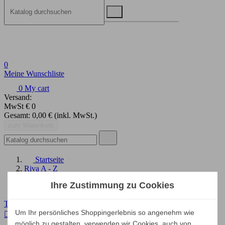
0
Meine Wunschliste
0
My cart
Versand:
MwSt
€ 0
Gesamt:
0,00 €
(inkl. MwSt.)
zum Warenkorb
Startseite
Riva A - Z
Tische
Ihre Zustimmung zu Cookies
LIBRA
Tische | Stühle
Um Ihr persönliches Shoppingerlebnis so angenehm wie


möglich zu gestalten, verwenden wir Cookies, auch von