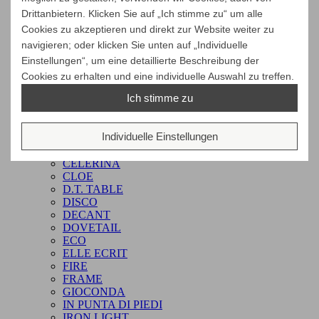
Tische aus BRICCOLA-Holz
Drittanbietern. Klicken Sie auf „Ich stimme zu“ um alle
Tische aus KAURI-Holz
Cookies zu akzeptieren und direkt zur Website weiter zu
ALTER EGO
navigieren; oder klicken Sie unten auf „Individuelle
AMBO
Einstellungen“, um eine detaillierte Beschreibung der
ARM CHAIR
BEDROCK
Cookies zu erhalten und eine individuelle Auswahl zu treffen.
BOSS
Ich stimme zu
BREE E ONDA
BUNGALOW
BUTTON
Individuelle Einstellungen
CALLE
CANAL
CELERINA
CLOE
D.T. TABLE
DISCO
DECANT
DOVETAIL
ECO
ELLE ECRIT
FIRE
FRAME
GIOCONDA
IN PUNTA DI PIEDI
IRON LIGHT